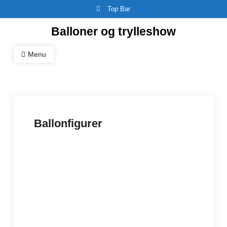
Skip
Top Bar
to
Balloner og trylleshow
content
Menu
Ballonfigurer