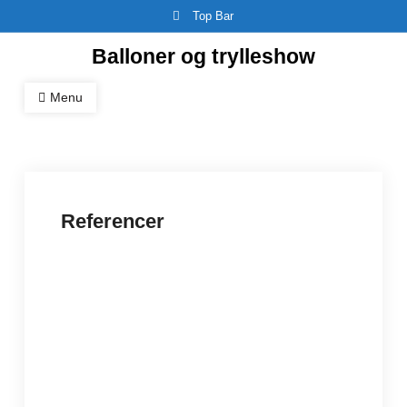
Skip
Top Bar
to
Balloner og trylleshow
content
Menu
Referencer