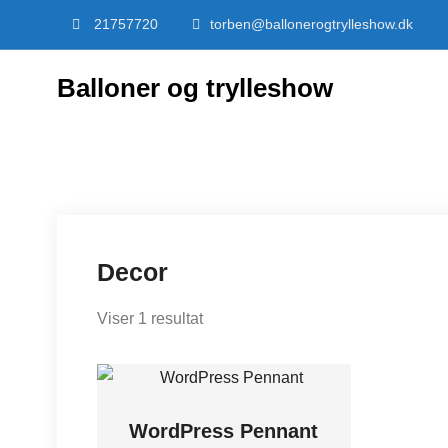
Skip
21757720
torben@ballonerogtrylleshow.dk
to
content
Balloner og trylleshow
Decor
Viser 1 resultat
WordPress Pennant