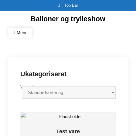
Skip
Top Bar
to
Balloner og trylleshow
content
Menu
Ukategoriseret
Viser 1 resultat
Test vare