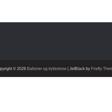
pyright © 2026
Balloner og trylleshow
| JetBlack by
Firefly The