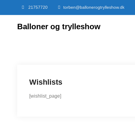
Skip
21757720
torben@ballonerogtrylleshow.dk
to
content
Balloner og trylleshow
Wishlists
[wishlist_page]