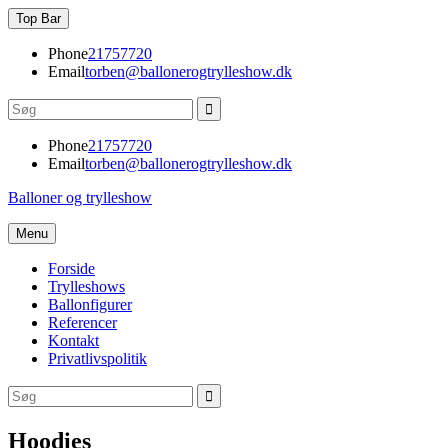
Skip
Top Bar
to
content
Phone
21757720
Email
torben@ballonerogtrylleshow.dk
Search
for:
Phone
21757720
Email
torben@ballonerogtrylleshow.dk
Balloner og trylleshow
Menu
Forside
Trylleshows
Ballonfigurer
Referencer
Kontakt
Privatlivspolitik
Search
Search
for:
Hoodies