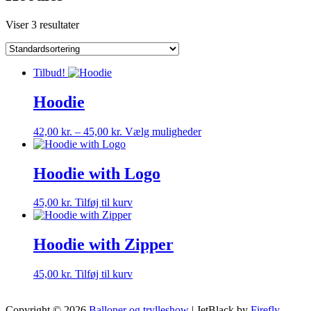
Viser 3 resultater
Tilbud!
Hoodie
Dette
42,00
kr.
–
45,00
kr.
Vælg muligheder
vare
har
flere
Hoodie with Logo
varianter.
Mulighederne
45,00
kr.
Tilføj til kurv
kan
vælges
på
Hoodie with Zipper
varesiden
45,00
kr.
Tilføj til kurv
Copyright © 2026
Balloner og trylleshow
| JetBlack by
Firefly