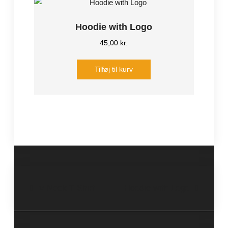
Hoodie with Logo
45,00
kr.
Tilføj til kurv
Indlægsnavigation
V-Neck T-Shirt
Hoodie with Logo