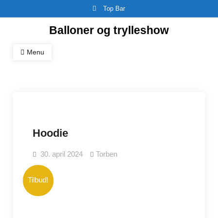
Skip
Top Bar
to
Balloner og trylleshow
content
Menu
Hoodie
30. april 2024
Torben
Tilbud!