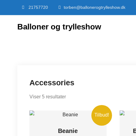
Skip
21757720
torben@ballonerogtrylleshow.dk
to
content
Balloner og trylleshow
Accessories
Viser 5 resultater
Tilbud!
Beanie