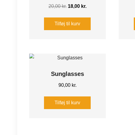
Den
Den
20,00
kr.
18,00
kr.
oprindelige
aktuelle
pris
pris
Tilføj til kurv
var:
er:
20,00 kr..
18,00 kr..
Sunglasses
90,00
kr.
Tilføj til kurv