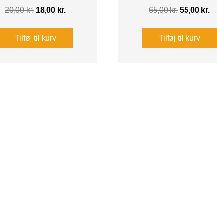
Den
Den
Den
D
20,00
kr.
18,00
kr.
65,00
kr.
55,00
kr.
oprindelige
aktuelle
oprindelig
ak
pris
pris
pris
pr
Tilføj til kurv
Tilføj til kurv
var:
er:
var:
er
20,00 kr..
18,00 kr..
65,00 kr..
55