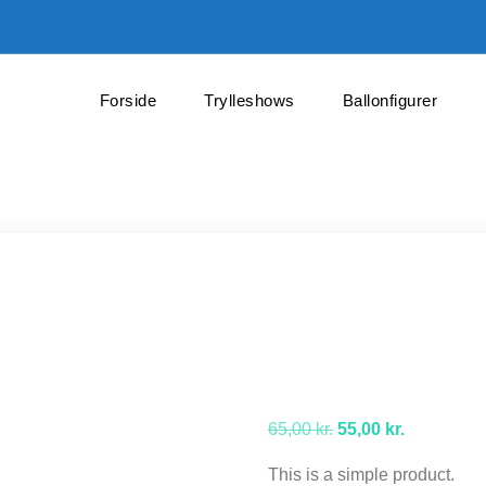
Forside
Trylleshows
Ballonfigurer
Den
Den
65,00
kr.
55,00
kr.
oprindelige
aktuelle
This is a simple product.