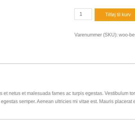
pris
pris
var:
er:
Belt
Tilføj til kurv
65,00 kr..
55,00 kr..
antal
Varenummer (SKU):
woo-bel
s et netus et malesuada fames ac turpis egestas. Vestibulum torto
 egestas semper. Aenean ultricies mi vitae est. Mauris placerat e