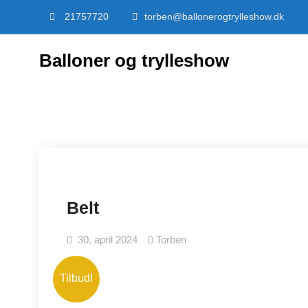
Skip
21757720
torben@ballonerogtrylleshow.dk
to
content
Balloner og trylleshow
Belt
30. april 2024
Torben
Tilbud!