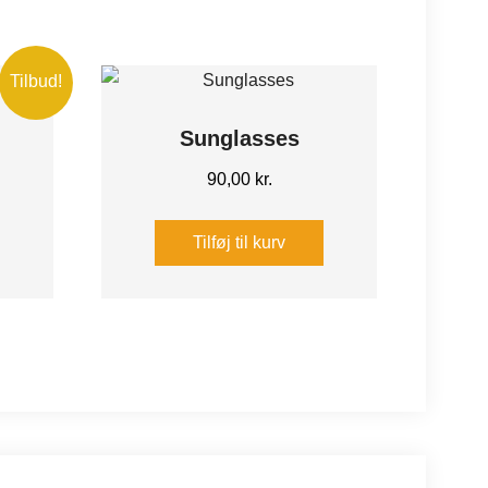
Tilbud!
Sunglasses
en
90,00
kr.
e
tuelle
is
Tilføj til kurv
:
,00 kr..