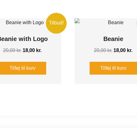
Tilbud!
Beanie with Logo
Beanie
Den
Den
Den
D
20,00
kr.
18,00
kr.
20,00
kr.
18,00
kr.
oprindelige
aktuelle
oprindelig
ak
pris
pris
pris
pr
Tilføj til kurv
Tilføj til kurv
var:
er:
var:
er
20,00 kr..
18,00 kr..
20,00 kr..
18