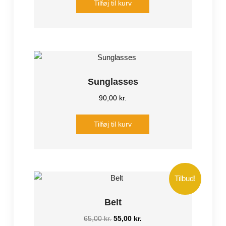
Tilføj til kurv
var:
er:
18,00 kr..
16,00 kr..
Sunglasses
90,00
kr.
Tilføj til kurv
Tilbud!
Belt
Den
Den
65,00
kr.
55,00
kr.