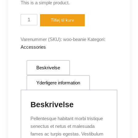
This is a simple product.
pris
pris
var:
er:
Beanie
Tilføj til kurv
20,00 kr..
18,00 kr..
antal
Varenummer (SKU):
woo-beanie
Kategori:
Accessories
Beskrivelse
Yderligere information
Beskrivelse
Pellentesque habitant morbi tristique
senectus et netus et malesuada
fames ac turpis egestas. Vestibulum