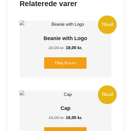
Relaterede varer
Tilbud!
Beanie with Logo
Den
Den
20,00
kr.
18,00
kr.
oprindelige
aktuelle
pris
pris
Tilføj til kurv
var:
er:
20,00 kr..
18,00 kr..
Tilbud!
Cap
Den
Den
18,00
kr.
16,00
kr.
oprindelige
aktuelle
pris
pris