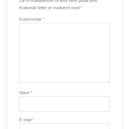
Din e-mailadresse vil ikke blive publiceret.
Krævede felter er markeret med
*
Kommentar
*
Navn
*
E-mail
*