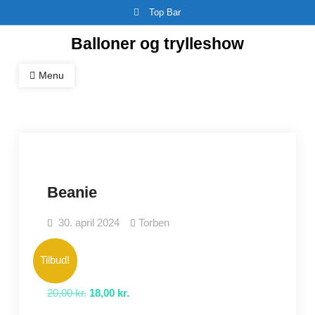
Skip
Top Bar
to
Balloner og trylleshow
content
Menu
Beanie
30. april 2024
Torben
Tilbud!
Den
Den
20,00
kr.
18,00
kr.
oprindelige
aktuelle