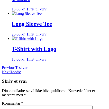
18,00
kr.
Tilføj til kurv
Long Sleeve Tee
25,00
kr.
Tilføj til kurv
T-Shirt with Logo
18,00
kr.
Tilføj til kurv
Indlægsnavigation
Previous
Test vare
Next
Hoodie
Skriv et svar
Din e-mailadresse vil ikke blive publiceret.
Krævede felter er
markeret med
*
Kommentar
*