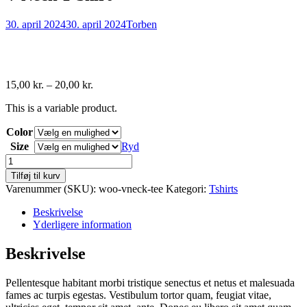
30. april 2024
30. april 2024
Torben
15,00
kr.
–
20,00
kr.
This is a variable product.
Color
Size
Ryd
V-
Neck
Tilføj til kurv
T-
Varenummer (SKU):
woo-vneck-tee
Kategori:
Tshirts
Shirt
antal
Beskrivelse
Yderligere information
Beskrivelse
Pellentesque habitant morbi tristique senectus et netus et malesuada
fames ac turpis egestas. Vestibulum tortor quam, feugiat vitae,