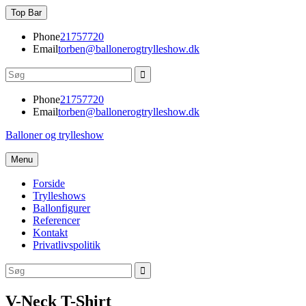
Skip
Top Bar
to
content
Phone
21757720
Email
torben@ballonerogtrylleshow.dk
Search
for:
Phone
21757720
Email
torben@ballonerogtrylleshow.dk
Balloner og trylleshow
Menu
Forside
Trylleshows
Ballonfigurer
Referencer
Kontakt
Privatlivspolitik
Search
Search
for:
V-Neck T-Shirt