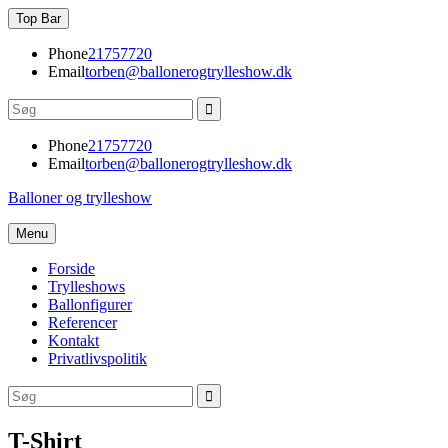
Skip
Top Bar
to
content
Phone
21757720
Email
torben@ballonerogtrylleshow.dk
Search
for:
Phone
21757720
Email
torben@ballonerogtrylleshow.dk
Balloner og trylleshow
Menu
Forside
Trylleshows
Ballonfigurer
Referencer
Kontakt
Privatlivspolitik
Search
Search
for:
T-Shirt