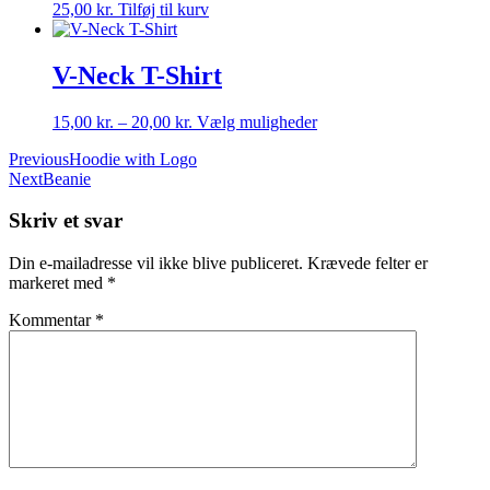
25,00
kr.
Tilføj til kurv
V-Neck T-Shirt
Dette
15,00
kr.
–
20,00
kr.
Vælg muligheder
vare
Indlægsnavigation
Previous
Hoodie with Logo
har
Next
Beanie
flere
varianter.
Skriv et svar
Mulighederne
kan
vælges
Din e-mailadresse vil ikke blive publiceret.
Krævede felter er
på
markeret med
*
varesiden
Kommentar
*