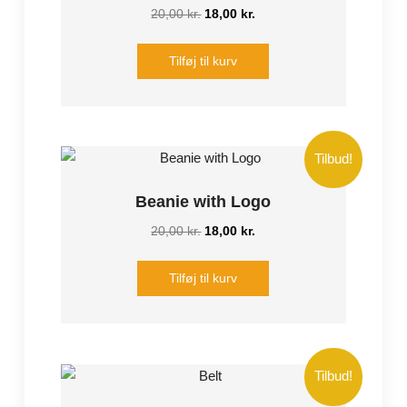
Den
Den
20,00
kr.
18,00
kr.
oprindelige
aktuelle
pris
pris
Tilføj til kurv
var:
er:
20,00 kr..
18,00 kr..
Tilbud!
Beanie with Logo
Den
Den
20,00
kr.
18,00
kr.
oprindelige
aktuelle
pris
pris
Tilføj til kurv
var:
er:
20,00 kr..
18,00 kr..
Tilbud!