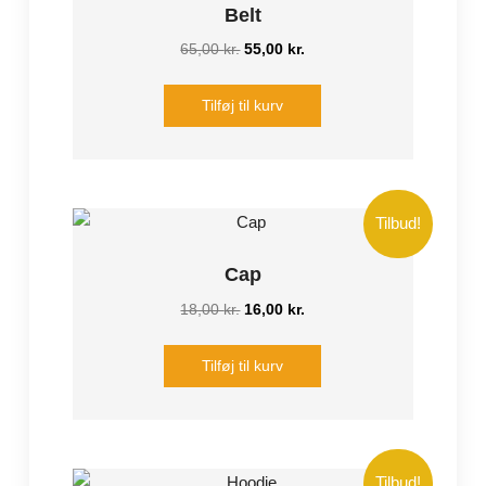
Belt
Den
Den
65,00
kr.
55,00
kr.
oprindelige
aktuelle
pris
pris
Tilføj til kurv
var:
er:
65,00 kr..
55,00 kr..
Tilbud!
Cap
Den
Den
18,00
kr.
16,00
kr.
oprindelige
aktuelle
pris
pris
Tilføj til kurv
var:
er:
18,00 kr..
16,00 kr..
Tilbud!