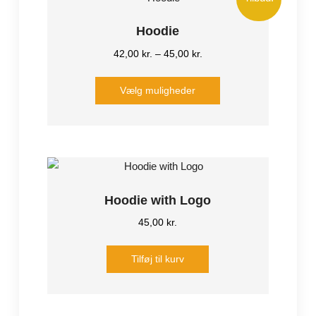
Hoodie
42,00
kr.
–
45,00
kr.
Dette
Vælg muligheder
vare
har
flere
varianter.
Mulighederne
kan
vælges
Hoodie with Logo
på
45,00
kr.
varesiden
Tilføj til kurv